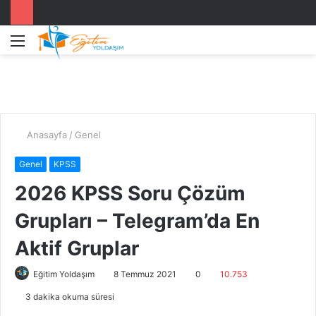
Menü
A
y
...
Anasayfa
/
Genel
Genel
KPSS
2026 KPSS Soru Çözüm
Grupları – Telegram’da En
Aktif Gruplar
Eğitim Yoldaşım
8 Temmuz 2021
0
10.753
3 dakika okuma süresi