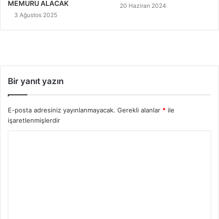
MEMURU ALACAK
20 Haziran 2024
3 Ağustos 2025
Bir yanıt yazın
E-posta adresiniz yayınlanmayacak.
Gerekli alanlar
*
ile
işaretlenmişlerdir
Y
o
r
u
m
*