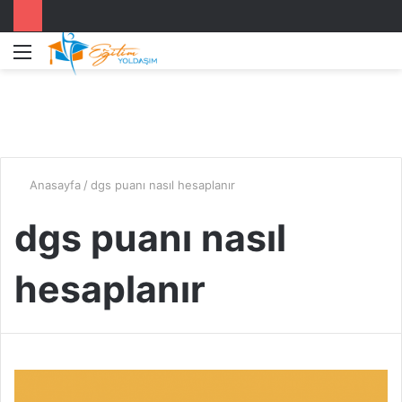
Menü
A
y
...
Anasayfa
/
dgs puanı nasıl hesaplanır
dgs puanı nasıl
hesaplanır