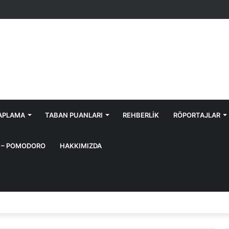
APLAMA
TABAN PUANLARI
REHBERLIK
RÖPORTAJLAR
I – POMODORO
HAKKIMIZDA