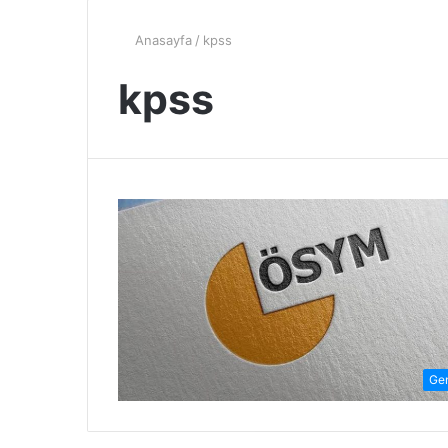
Anasayfa
/
kpss
kpss
Ge