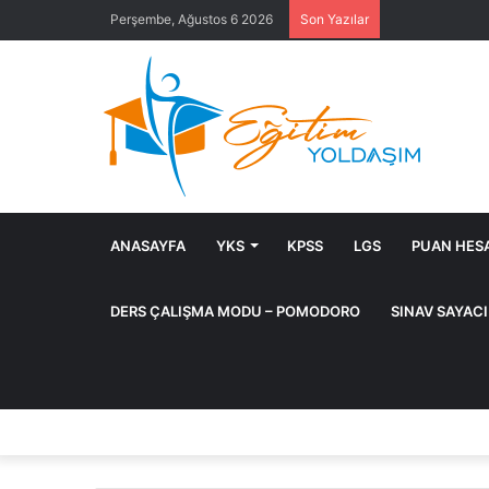
Perşembe, Ağustos 6 2026
Son Yazılar
ANASAYFA
YKS
KPSS
LGS
PUAN HES
DERS ÇALIŞMA MODU – POMODORO
SINAV SAYAC