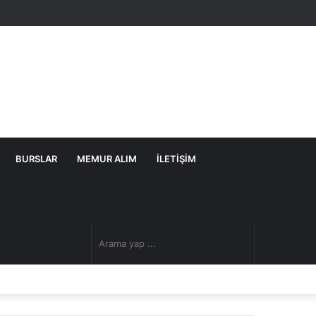
Facebook
Twitter
YouTube
Instagram
Telegram
Kenar
Bölmesi
BURSLAR
MEMUR ALIM
İLETIŞIM
Dış
Arama
görünümü
yap