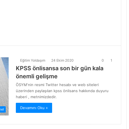
Eğitim Yoldaşım
24 Ekim 2020
0
1
KPSS önlisansa son bir gün kala
önemli gelişme
ÖSYM'nin resmi Twitter hesabı ve web siteleri
üzerinden paylaşılan kpss önlisans hakkında duyuru
haberi , metnimizdedir.
Devamını Oku »
nel